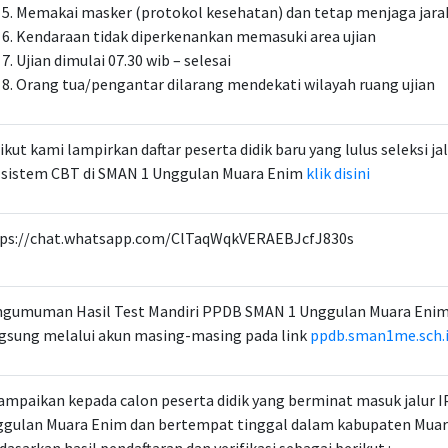
Memakai masker (protokol kesehatan) dan tetap menjaga jara
Kendaraan tidak diperkenankan memasuki area ujian
Ujian dimulai 07.30 wib – selesai
Orang tua/pengantar dilarang mendekati wilayah ruang ujian
ikut kami lampirkan daftar peserta didik baru yang lulus seleksi ja
 sistem CBT di SMAN 1 Unggulan Muara Enim
klik disini
ps://chat.whatsapp.com/ClTaqWqkVERAEBJcfJ830s
gumuman Hasil Test Mandiri PPDB SMAN 1 Unggulan Muara Enim 
gsung melalui akun masing-masing pada link
ppdb.sman1me.sch.
ampaikan kepada calon peserta didik yang berminat masuk jalur I
gulan Muara Enim dan bertempat tinggal dalam kabupaten Mua