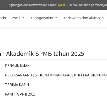
 Berwawasan Global |
Misi
: 1. Melaksanakan pembelajaran yang aktif, krea
nda
Profil
Kepegawaian
Kesiswaan dan Alumni
an Akademik SPMB tahun 2025
PENGUMUMAN
PELAKSANAAN TEST KEMAMPUAN AKADEMIK (TKA) MENUNGG
TERIMA KASIH
PANITIA PMB 2025