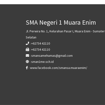
SMA Negeri 1 Muara Enim
Jl. Perwira No. 1, Kelurahan Pasar I, Muara Enim - Sumater
Selatan
: +62734 42110
: +62734 42110
: smansamehumas@gmail.com
: sman1me.sch.id
: www.facebook.com/smansa.muaraenim/