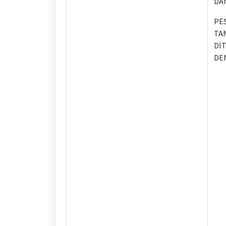
DA
PES
TAN
DI
DEN