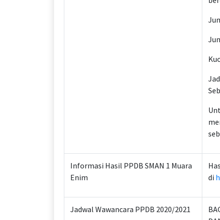
ber
Jum
Jum
Kuo
Jad
Seb
Unt
men
seb
Informasi Hasil PPDB SMAN 1 Muara
Has
Enim
di
h
Jadwal Wawancara PPDB 2020/2021
BA