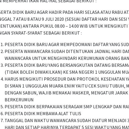
N MEMPERHATIKAN HAL-HAL SEBAGAI BERIKUT :
ERTA DIDIK BARU AGAR HADIR PADA HARI SELASA ATAU RABU AT
GGAL 7 ATAU 8 ATAU 9 JULI 2020 (SESUAI DAFTAR HARI DAN SES
TENTUKAN) ANTARA PUKUL 08.00 – 14.00 WIB UNTUK MENGIKUT
GAN SYARAT-SYARAT SEBAGAI BERIKUT :
PESERTA DIDIK BARU AGAR MEMPEDOMANI DAFTAR YANG SUD
PESERTA WAWANCARA SUDAH DITENTUKAN JADWAL HARI DA
WAWANCARA UNTUK MENGHINDARI KERUMUNAN ORANG BAN
PESERTA DIDIK BARU YANG BERSANGKUTAN DATANG BERSAM
(TIDAK BOLEH DIWAKILKAN) KE SMA NEGERI 1 UNGGULAN MU
HARUS MENGIKUTI PROSEDUR DAN PROTOKOL KESEHATAN Y
DI SMAN 1 UNGGULAN MUARA ENIM YAITU CEK SUHU TUBUH,
DENGAN SABUN, WAJIB MEMAKAI MASKER, MENGATUR JARAK
BERKERUMUN
PESERTA DIDIK BERPAKAIAN SERAGAM SMP LENGKAP DAN RA
PESERTA DIDIK MEMBAWA ALAT TULIS
TANGGAL DAN WAKTU WAWANCARA SUDAH DIATUR MENJADI 
HARI DAN SETIAP HARINYA TERDAPAT 5 SESI WAKTU YANG M