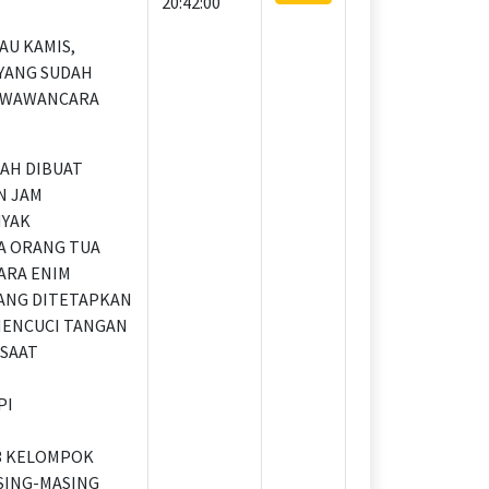
20:42:00
AU KAMIS,
I YANG SUDAH
I WAWANCARA
AH DIBUAT
N JAM
YAK
A ORANG TUA
ARA ENIM
ANG DITETAPKAN
 MENCUCI TANGAN
 SAAT
PI
3 KELOMPOK
ASING-MASING