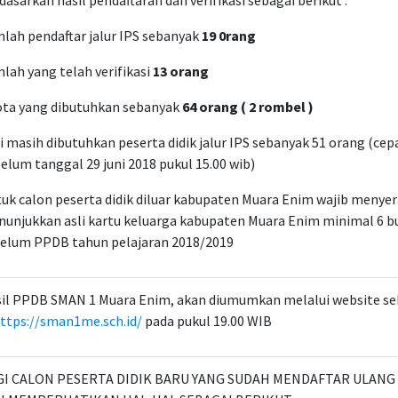
dasarkan hasil pendaftaran dan verifikasi sebagai berikut :
lah pendaftar jalur IPS sebanyak
19 0rang
lah yang telah verifikasi
13 orang
ta yang dibutuhkan sebanyak
64 orang ( 2 rombel )
i masih dibutuhkan peserta didik jalur IPS sebanyak 51 orang (cep
elum tanggal 29 juni 2018 pukul 15.00 wib)
uk calon peserta didik diluar kabupaten Muara Enim wajib menye
unjukkan asli kartu keluarga kabupaten Muara Enim minimal 6 bu
elum PPDB tahun pelajaran 2018/2019
il PPDB SMAN 1 Muara Enim, akan diumumkan melalui website se
ttps://sman1me.sch.id/
pada pukul 19.00 WIB
GI CALON PESERTA DIDIK BARU YANG SUDAH MENDAFTAR ULAN