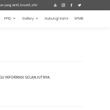
tif, efektif, inovatif dan menyenangkan; 2. Menumbuhkan semangat keunggu
PPID
Gallery
Hubungi Kami
SPMB
U INFORMASI SELANJUTNYA.