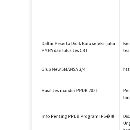
Daftar Peserta Didik Baru seleksi jalur
Ber
PMPA dan lulus tes CBT
tes
Grup New SMANSA 3/4
htt
Hasil tes mandiri PPDB 2021
Pen
lan
Info Penting PPDB Program IPS�!!!
Dis
Ung